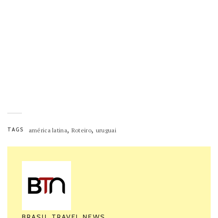
Com o intuito de
Por exemplo
Entretanto
Assim
,
,
TAGS
américa latina
Roteiro
uruguai
BRASIL TRAVEL NEWS