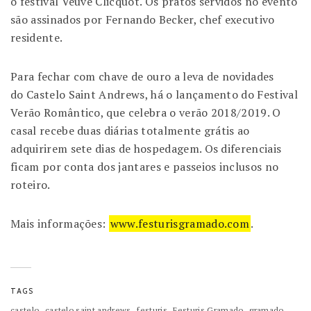
o festival Veuve Clicquot. Os pratos servidos no evento
são assinados por Fernando Becker, chef executivo
residente.
Para fechar com chave de ouro a leva de novidades
do Castelo Saint Andrews, há o lançamento do Festival
Verão Romântico, que celebra o verão 2018/2019. O
casal recebe duas diárias totalmente grátis ao
adquirirem sete dias de hospedagem. Os diferenciais
ficam por conta dos jantares e passeios inclusos no
roteiro.
Mais informações:
www.festurisgramado.com
.
TAGS
,
,
,
,
,
castelo
castelo saint andrews
festuris
Festuris Gramado
gramado