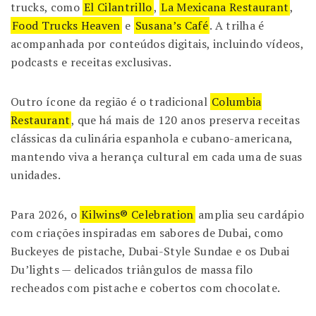
trucks, como
El Cilantrillo
,
La Mexicana Restaurant
,
Food Trucks Heaven
e
Susana’s Café
. A trilha é
acompanhada por conteúdos digitais, incluindo vídeos,
podcasts e receitas exclusivas.
Outro ícone da região é o tradicional
Columbia
Restaurant
, que há mais de 120 anos preserva receitas
clássicas da culinária espanhola e cubano-americana,
mantendo viva a herança cultural em cada uma de suas
unidades.
Para 2026, o
Kilwins® Celebration
amplia seu cardápio
com criações inspiradas em sabores de Dubai, como
Buckeyes de pistache, Dubai-Style Sundae e os Dubai
Du’lights — delicados triângulos de massa filo
recheados com pistache e cobertos com chocolate.