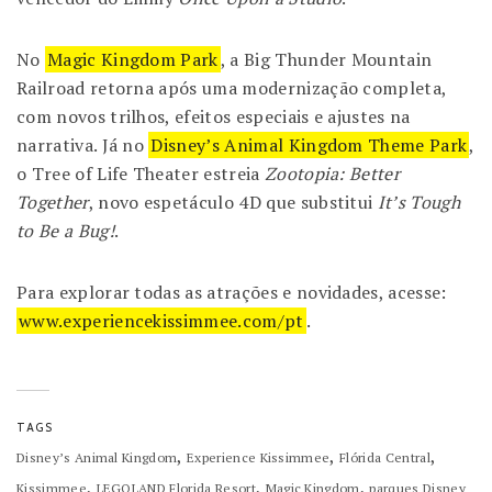
No
Magic Kingdom Park
, a Big Thunder Mountain
Railroad retorna após uma modernização completa,
com novos trilhos, efeitos especiais e ajustes na
narrativa. Já no
Disney’s Animal Kingdom Theme Park
,
o Tree of Life Theater estreia
Zootopia: Better
Together
, novo espetáculo 4D que substitui
It’s Tough
to Be a Bug!
.
Para explorar todas as atrações e novidades, acesse:
www.experiencekissimmee.com/pt
.
TAGS
,
,
,
Disney’s Animal Kingdom
Experience Kissimmee
Flórida Central
,
,
,
Kissimmee
LEGOLAND Florida Resort
Magic Kingdom
parques Disney