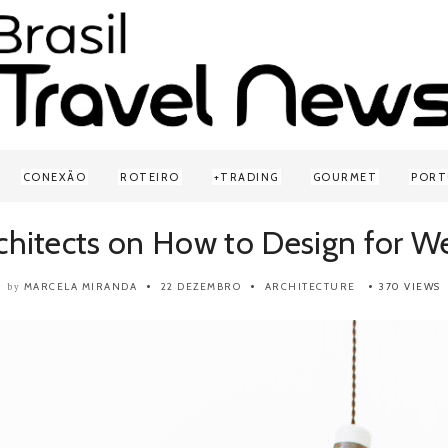
CONEXÃO
ROTEIRO
TRADING
GOURMET
PORT
hitects on How to Design for W
MARCELA MIRANDA
22 DEZEMBRO
ARCHITECTURE
370 VIEWS
by