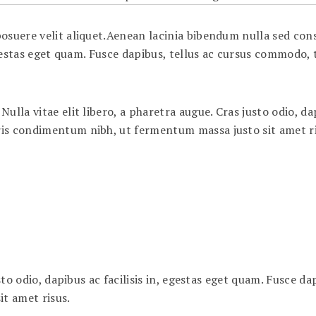
suere velit aliquet.Aenean lacinia bibendum nulla sed consec
, egestas eget quam. Fusce dapibus, tellus ac cursus commodo
lla vitae elit libero, a pharetra augue. Cras justo odio, dap
ris condimentum nibh, ut fermentum massa justo sit amet r
usto odio, dapibus ac facilisis in, egestas eget quam. Fusce 
t amet risus.