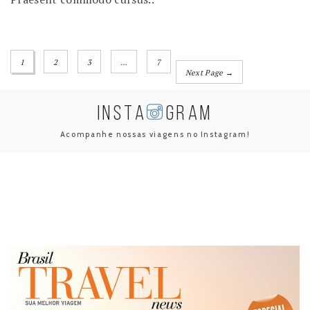
1
2
3
…
7
Next Page →
INSTA
GRAM
Acompanhe nossas viagens no Instagram!