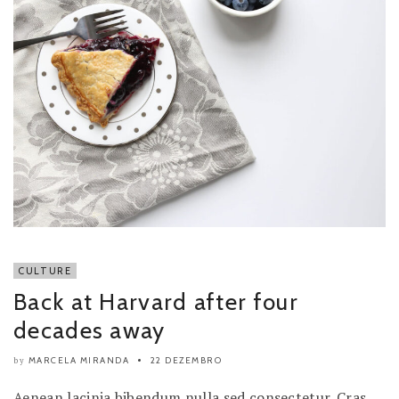
CULTURE
Back at Harvard after four
decades away
MARCELA MIRANDA
22 DEZEMBRO
by
Aenean lacinia bibendum nulla sed consectetur. Cras