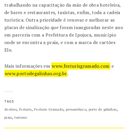
trabalhando na capacitação da mão de obra hoteleira,
de bares e restaurantes, taxistas, enfim, toda a cadeia
turística. Outra prioridade é renovar e melhorar as
placas de sinalização que foram inauguradas neste ano
em parceria com a Prefeitura de Ipojuca, município
onde se encontra a praia, e com a marca de cartões
Elo.
Mais informações em
www.festurisgramado.com
e
www.portodegalinhas.org.br
.
TAGS
,
,
,
,
,
destino
festuris
Festuris Gramado
pernambuco
porto de galinhas
,
praia
turismo