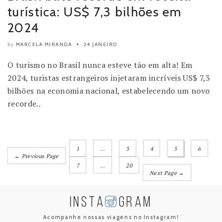
turística: US$ 7,3 bilhões em
2024
MARCELA MIRANDA
24 JANEIRO
by
O turismo no Brasil nunca esteve tão em alta! Em
2024, turistas estrangeiros injetaram incríveis US$ 7,3
bilhões na economia nacional, estabelecendo um novo
recorde..
1
…
3
4
5
6
← Previous Page
7
…
20
Next Page →
INSTA
GRAM
Acompanhe nossas viagens no Instagram!