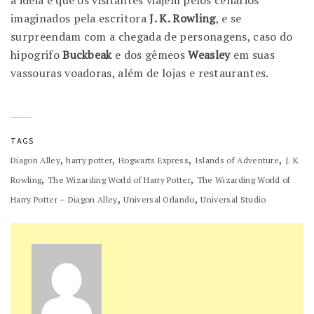
a ideia é que os visitantes viajem pelos cenários
imaginados pela escritora
J. K. Rowling
, e se
surpreendam com a chegada de personagens, caso do
hipogrifo
Buckbeak
e dos gêmeos
Weasley
em suas
vassouras voadoras, além de lojas e restaurantes.
TAGS
,
,
,
,
Diagon Alley
harry potter
Hogwarts Express
Islands of Adventure
J. K.
,
,
Rowling
The Wizarding World of Harry Potter
The Wizarding World of
,
,
Harry Potter – Diagon Alley
Universal Orlando
Universal Studio