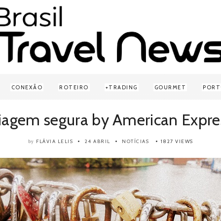
CONEXÃO
ROTEIRO
TRADING
GOURMET
PORT
iagem segura by American Expre
FLÁVIA LELIS
24 ABRIL
NOTÍCIAS
1827 VIEWS
by