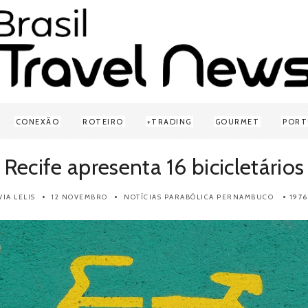
CONEXÃO
ROTEIRO
TRADING
GOURMET
PORT
Recife apresenta 16 bicicletários
VIA LELIS
12 NOVEMBRO
NOTÍCIAS
PARABÓLICA
PERNAMBUCO
197