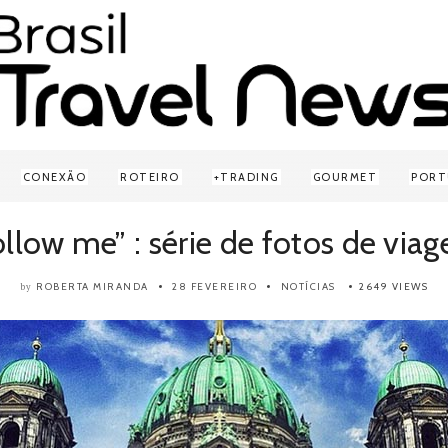
CONEXÃO
ROTEIRO
TRADING
GOURMET
PORT
ollow me” : série de fotos de viag
ROBERTA MIRANDA
28 FEVEREIRO
NOTÍCIAS
2649 VIEWS
by