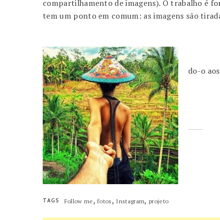
compartilhamento de imagens). O trabalho é fo
tem um ponto em comum: as imagens são tirada
do-o aos
,
,
,
TAGS
Follow me
fotos
Instagram
projeto