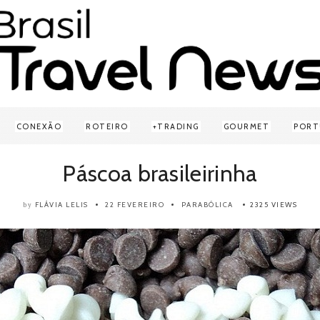
CONEXÃO
ROTEIRO
TRADING
GOURMET
PORT
Páscoa brasileirinha
FLÁVIA LELIS
22 FEVEREIRO
PARABÓLICA
2325 VIEWS
by