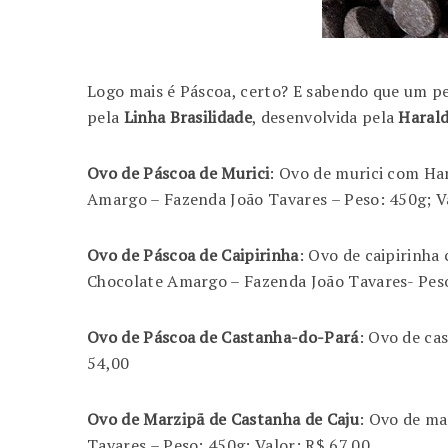
Logo mais é Páscoa, certo? E sabendo que um p
pela
Linha Brasilidade
, desenvolvida pela
Haral
Ovo de Páscoa de Murici
: Ovo de murici com Ha
Amargo – Fazenda João Tavares – Peso: 450g; V
Ovo de Páscoa de Caipirinha
: Ovo de caipirinh
Chocolate Amargo – Fazenda João Tavares- Peso
Ovo de Páscoa de Castanha-do-Pará
: Ovo de ca
54,00
Ovo de Marzipã de Castanha de Caju
: Ovo de ma
Tavares – Peso: 450g; Valor: R$ 67,00