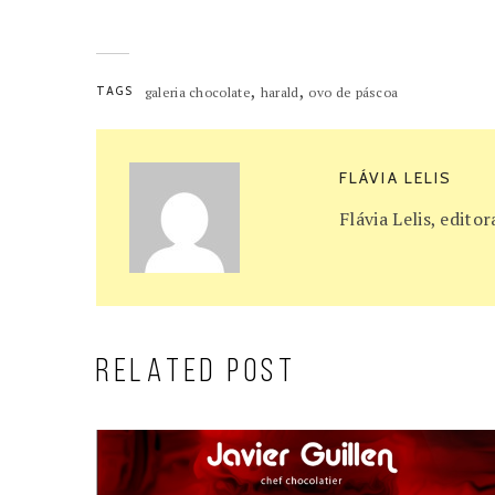
,
,
TAGS
galeria chocolate
harald
ovo de páscoa
FLÁVIA LELIS
Flávia Lelis, edit
RELATED POST