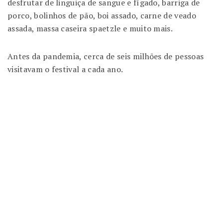
desfrutar de linguiça de sangue e fígado, barriga de
porco, bolinhos de pão, boi assado, carne de veado
assada, massa caseira spaetzle e muito mais.
Antes da pandemia, cerca de seis milhões de pessoas
visitavam o festival a cada ano.
Dessa forma
Já que
Com isso
Com o intuito de
Por exemplo