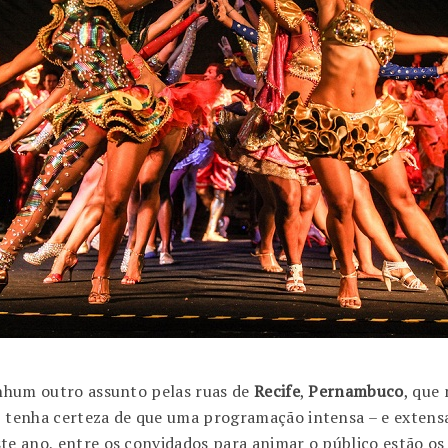
nenhum outro assunto pelas ruas de
Recife
,
Pernambuco
, que 
 tenha certeza de que uma programação intensa – e extensa 
te ano, entre os convidados para animar o público estão os T