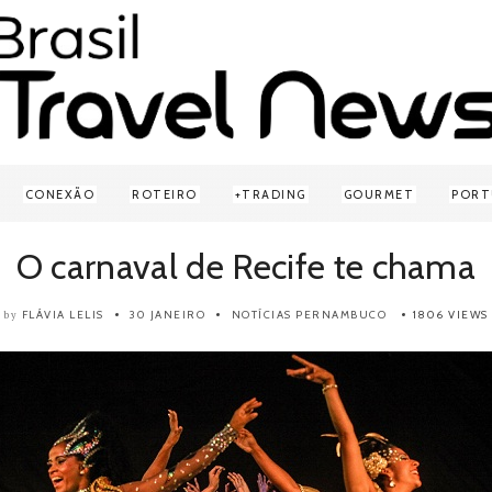
CONEXÃO
ROTEIRO
TRADING
GOURMET
PORT
O carnaval de Recife te chama
FLÁVIA LELIS
30 JANEIRO
NOTÍCIAS
PERNAMBUCO
1806 VIEWS
by