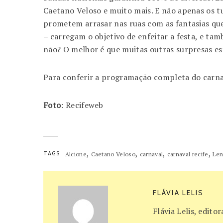
Caetano Veloso e muito mais. E não apenas os tu
prometem arrasar nas ruas com as fantasias que
– carregam o objetivo de enfeitar a festa, e ta
não? O melhor é que muitas outras surpresas es
Para conferir a programação completa do carna
Foto
: Recifeweb
,
,
,
,
TAGS
Alcione
Caetano Veloso
carnaval
carnaval recife
Len
FLÁVIA LELIS
Flávia Lelis, edit