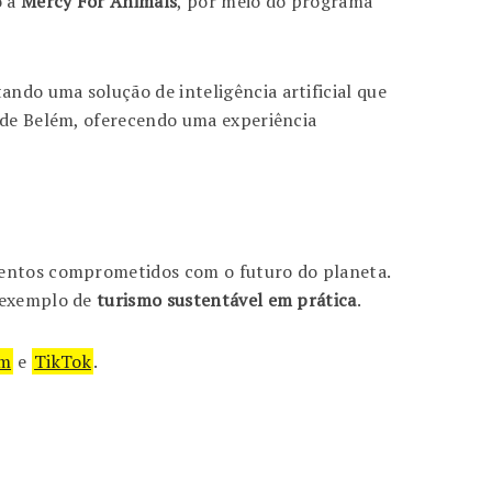
o a
Mercy For Animals
, por meio do programa
tando uma solução de inteligência artificial que
s de Belém, oferecendo uma experiência
imentos comprometidos com o futuro do planeta.
o exemplo de
turismo sustentável em prática
.
am
e
TikTok
.