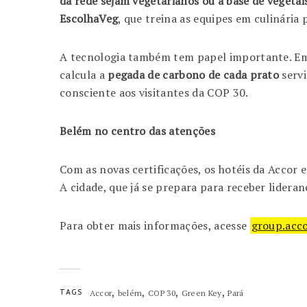
da rede sejam vegetarianos ou à base de vegetai
EscolhaVeg
, que treina as equipes em culinária 
A tecnologia também tem papel importante. Em
calcula a
pegada de carbono de cada prato
servi
consciente aos visitantes da COP 30.
Belém no centro das atenções
Com as novas certificações, os hotéis da Acco
A cidade, que já se prepara para receber lider
Para obter mais informações, acesse
group.acc
,
,
,
,
TAGS
Accor
belém
COP 30
Green Key
Pará