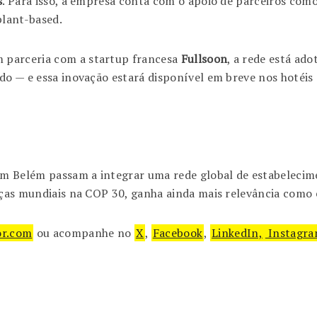
s
. Para isso, a empresa conta com o apoio de parceiros com
plant-based.
 parceria com a startup francesa
Fullsoon
, a rede está ado
do — e essa inovação estará disponível em breve nos hotéi
r em Belém passam a integrar uma rede global de estabelec
anças mundiais na COP 30, ganha ainda mais relevância com
or.com
ou acompanhe no
X
,
Facebook
,
LinkedIn,
Instagr