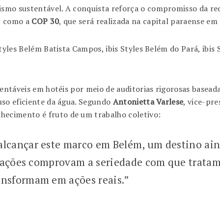
smo sustentável. A conquista reforça o compromisso da re
s, como a
COP 30
, que será realizada na capital paraense em
tyles Belém Batista Campos, ibis Styles Belém do Pará, ibis
tentáveis em hotéis por meio de auditorias rigorosas baseada
uso eficiente da água. Segundo
Antonietta Varlese
, vice-pre
ecimento é fruto de um trabalho coletivo:
lcançar este marco em Belém, um destino aind
ficações comprovam a seriedade com que trata
ansformam em ações reais.”