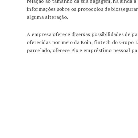
relação ao tamanho da sua bagagem, há ainda 
informações sobre os protocolos de biosseguranç
alguma alteração.
A empresa oferece diversas possibilidades de pa
oferecidas por meio da Koin, fintech do Grupo 
parcelado, oferece Pix e empréstimo pessoal par
Argentina
Dessa forma
Já que
Com isso
Com o intuito de