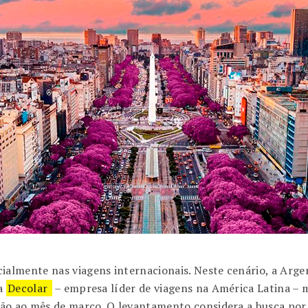
almente nas viagens internacionais. Neste cenário, a Arge
da
Decolar
– empresa líder de viagens na América Latina – m
ão ao mês de março. O levantamento considera a busca por 