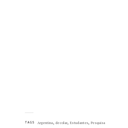
Por exemplo
Dessa forma
Já que
Com isso
Com o intuito de
Por exemplo
,
,
,
TAGS
Argentina
decolar
Estudantes
Pesquisa