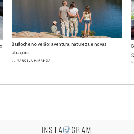
Bariloche no verão: aventura, natureza e novas
co
B
atrações
g
MARCELA MIRANDA
by
b
INSTA
GRAM