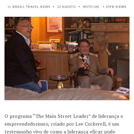
BRASIL TRAVEL NEWS
23 AGOSTO
NOTÍCIAS
3198 VIEWS
by
O programa “The Main Street Leader” de liderança e
empreendedorismo, criado por Lee Cockerell, é um
testemunho vivo de como a liderança eficaz pode