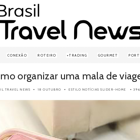
CONEXÃO
ROTEIRO
TRADING
GOURMET
PORT
mo organizar uma mala de via
IL TRAVEL NEWS
18 OUTUBRO
ESTILO
NOTÍCIAS
SLIDER-HOME
396