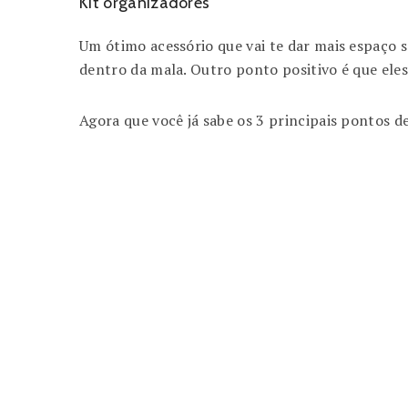
Kit organizadores
Um ótimo acessório que vai te dar mais espaço sã
dentro da mala. Outro ponto positivo é que ele
Agora que você já sabe os 3 principais pontos de
Dessa forma
Já que
Com isso
Com o intuito de
Por exemplo