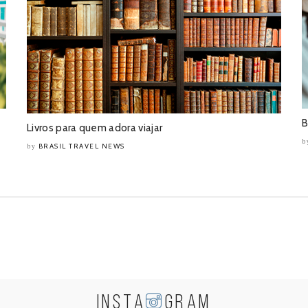
B
Livros para quem adora viajar
b
BRASIL TRAVEL NEWS
by
INSTA
GRAM