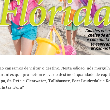
não cansamos de visitar o destino. Nesta edição, nós mergu
urantes que prometem elevar o destino à qualidade de capi
pa
,
St. Pete
e
Clearwater
,
Tallahassee
,
Fort Lauderdale
e
Ke
ulistas. Bora?