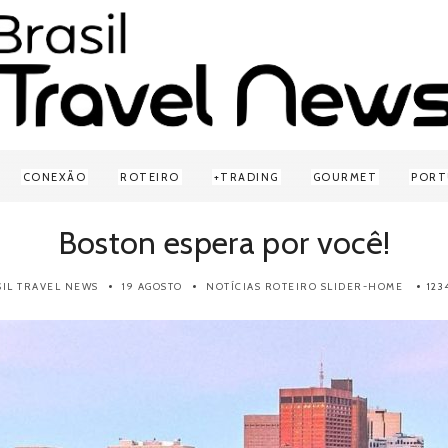
CONEXÃO
ROTEIRO
TRADING
GOURMET
PORT
Boston espera por você!
SIL TRAVEL NEWS
19 AGOSTO
NOTÍCIAS
ROTEIRO
SLIDER-HOME
123