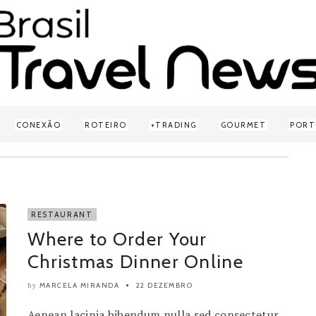
CONEXÃO
ROTEIRO
TRADING
GOURMET
PORT
RESTAURANT
Where to Order Your
Christmas Dinner Online
MARCELA MIRANDA
22 DEZEMBRO
by
Aenean lacinia bibendum nulla sed consectetur.