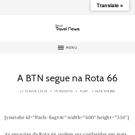
Translate »
MENU
A BTN segue na Rota 66
FLÁVIA LELIS
19 AGOSTO
PLAY
1676 VIEWS
by
[youtube id=”Pmlx-8agt4c” width=”600″ height=”350″]
As emoções da Rota 66 podem ser conferidas em mais