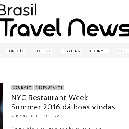
CONEXÃO
ROTEIRO
TRADING
GOURMET
PORT
GOURMET
RESTAURANTE
NYC Restaurant Week
Summer 2016 dá boas vindas
FLÁVIA LELIS
12 JULHO
by
Quem estiver se preparando para curtir a