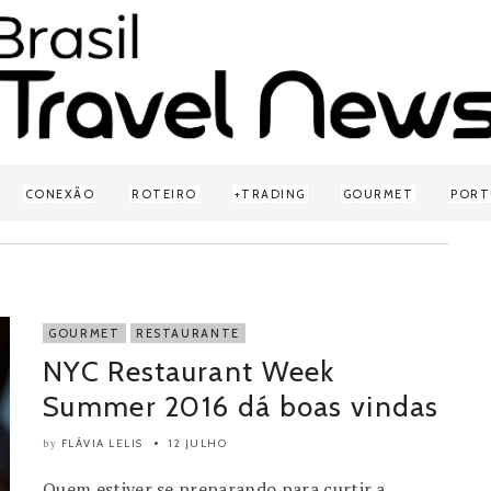
CONEXÃO
ROTEIRO
TRADING
GOURMET
PORT
GOURMET
RESTAURANTE
NYC Restaurant Week
Summer 2016 dá boas vindas
FLÁVIA LELIS
12 JULHO
by
Quem estiver se preparando para curtir a