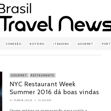
CONEXÃO
ROTEIRO
TRADING
GOURMET
PORT
GOURMET
RESTAURANTE
NYC Restaurant Week
Summer 2016 dá boas vindas
FLÁVIA LELIS
12 JULHO
by
Quem estiver se preparando para curtir a