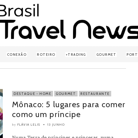
CONEXÃO
ROTEIRO
TRADING
GOURMET
PORT
DESTAQUE - HOME
GOURMET
RESTAURANTE
Mônaco: 5 lugares para comer
como um príncipe
FLÁVIA LELIS
13 JUNHO
by
Numa Terra de príncipes e princesas, numa