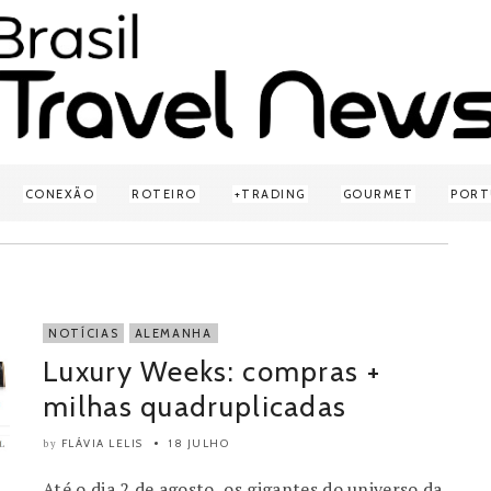
CONEXÃO
ROTEIRO
TRADING
GOURMET
PORT
NOTÍCIAS
ALEMANHA
Luxury Weeks: compras +
milhas quadruplicadas
FLÁVIA LELIS
18 JULHO
by
Até o dia 2 de agosto, os gigantes do universo da